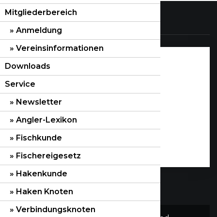
Mitgliederbereich
Links
Anmeldung
Vereinsinformationen
Impressum
Downloads
Datenschutzerklärung
Service
Kontakt:
Newsletter
ASV Ostalb e. V.
Angler-Lexikon
Postfach 1147
Fischkunde
73401 Aalen
Vorstand
Fischereigesetz
Hakenkunde
Haken Knoten
Verbindungsknoten