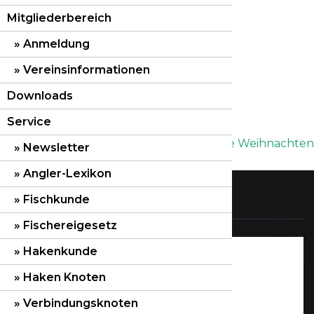
Faszination des Angelns genießen.
Mitgliederbereich
Petri Heil und bis zum Samstag!
Anmeldung
Die Vorstandschaft
Vereinsinformationen
Downloads
drucken
Service
Beitragsnavigation
Veränderung in der Vorstandschaft
Frohe Weihnachten
Newsletter
Angler-Lexikon
Fischkunde
Links
Fischereigesetz
Hakenkunde
Impressum
Haken Knoten
Datenschutzerklärung
Verbindungsknoten